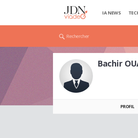
IA NEWS
TEC
Rechercher
Bachir O
Bachir OUARET
PROFIL