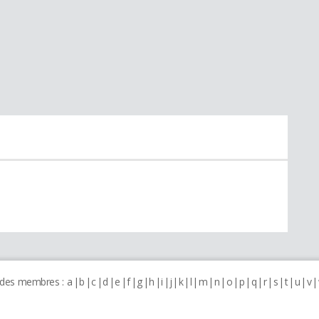
 des membres :
a
b
c
d
e
f
g
h
i
j
k
l
m
n
o
p
q
r
s
t
u
v