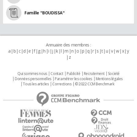
Famille "BOUDISSA"
Annuaire des membres :
a
b
c
d
e
f
g
h
i
j
k
l
m
n
o
p
q
r
s
t
u
v
w
x
y
z
Qui sommes nous
Contact
Publicité
Recrutement
Societé
Données personnelles
Paramétrer les cookies
Mentions légales
Tous les articles
Corrections
© 2022 CCM Benchmark