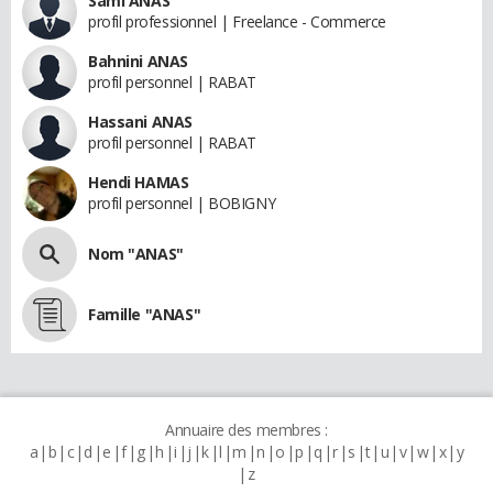
Sami ANAS
profil professionnel | Freelance - Commerce
Bahnini ANAS
profil personnel | RABAT
Hassani ANAS
profil personnel | RABAT
Hendi HAMAS
profil personnel | BOBIGNY
Nom "ANAS"
Famille "ANAS"
Annuaire des membres :
a
b
c
d
e
f
g
h
i
j
k
l
m
n
o
p
q
r
s
t
u
v
w
x
y
z