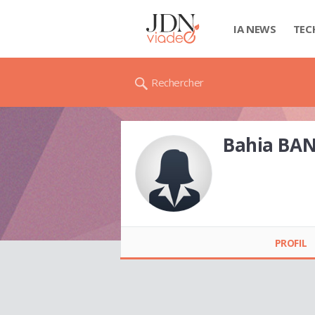
IA NEWS
TEC
Rechercher
Bahia BA
Bahia BANANI
PROFIL