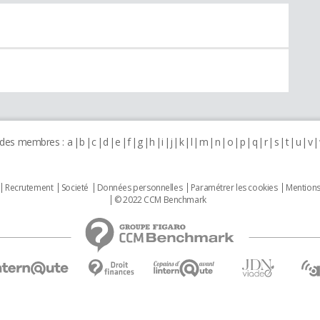
 des membres :
a
b
c
d
e
f
g
h
i
j
k
l
m
n
o
p
q
r
s
t
u
v
Recrutement
Societé
Données personnelles
Paramétrer les cookies
Mentions
© 2022 CCM Benchmark