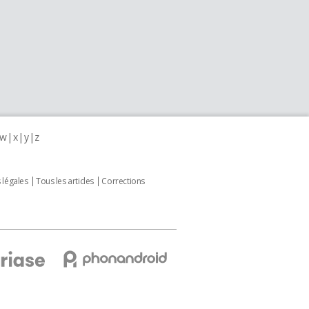
w
x
y
z
 légales
Tous les articles
Corrections