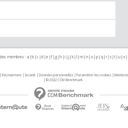
 des membres :
a
b
c
d
e
f
g
h
i
j
k
l
m
n
o
p
q
r
s
t
u
v
Recrutement
Societé
Données personnelles
Paramétrer les cookies
Mentions
© 2022 CCM Benchmark