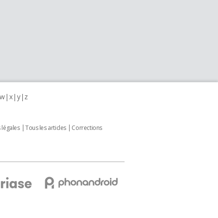
w
x
y
z
 légales
Tous les articles
Corrections