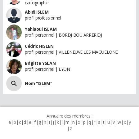
cartographie
Abidi ISLEM
profil professionnel
Yahiaoui ISLAM
profil personnel | BORDJ BOU ARRERIDJ
Cédric HISLEN
profil personnel | VILLENEUVE LES MAGUELONE
Brigitte YSLAN
profil personnel | LYON
Nom "ISLEM"
Annuaire des membres :
a
b
c
d
e
f
g
h
i
j
k
l
m
n
o
p
q
r
s
t
u
v
w
x
y
z