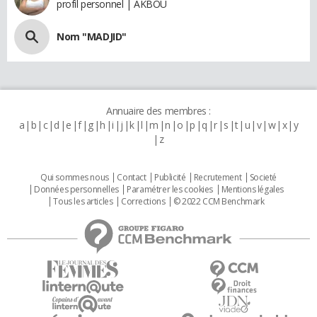
profil personnel | AKBOU
Nom "MADJID"
Annuaire des membres :
a
b
c
d
e
f
g
h
i
j
k
l
m
n
o
p
q
r
s
t
u
v
w
x
y
z
Qui sommes nous
Contact
Publicité
Recrutement
Societé
Données personnelles
Paramétrer les cookies
Mentions légales
Tous les articles
Corrections
© 2022 CCM Benchmark