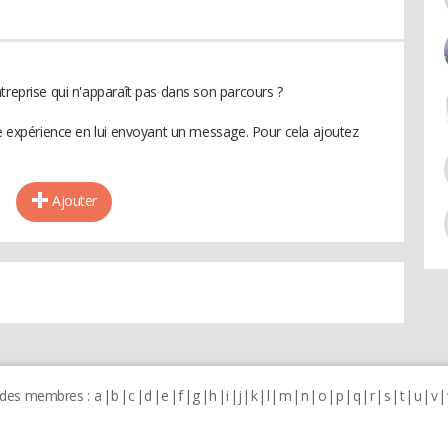
treprise qui n'apparaît pas dans son parcours ?
te expérience en lui envoyant un message. Pour cela ajoutez
Ajouter
 des membres :
a
b
c
d
e
f
g
h
i
j
k
l
m
n
o
p
q
r
s
t
u
v