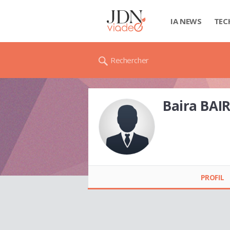
IA NEWS
TEC
Rechercher
Baira BAI
Baira BAIRA
PROFIL