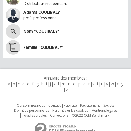
Distributeur indépendant
Adams COULIBALY
profil professionnel
Nom "COULIBALY"
Famille "COULIBALY"
Annuaire des membres :
a
b
c
d
e
f
g
h
i
j
k
l
m
n
o
p
q
r
s
t
u
v
w
x
y
z
Qui sommes nous
Contact
Publicité
Recrutement
Societé
Données personnelles
Paramétrer les cookies
Mentions légales
Tous les articles
Corrections
© 2022 CCM Benchmark