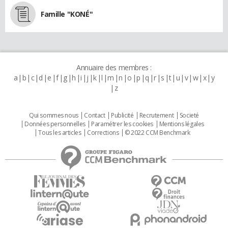
Famille "KONÉ"
Annuaire des membres :
a
b
c
d
e
f
g
h
i
j
k
l
m
n
o
p
q
r
s
t
u
v
w
x
y
z
Qui sommes nous
Contact
Publicité
Recrutement
Societé
Données personnelles
Paramétrer les cookies
Mentions légales
Tous les articles
Corrections
© 2022 CCM Benchmark