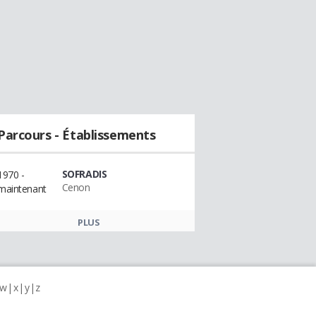
Parcours - Établissements
SOFRADIS
1970 -
Cenon
maintenant
PLUS
w
x
y
z