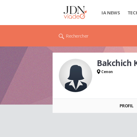
IA NEWS
TEC
Rechercher
Bakchich 
Cenon
Bakchich KHADIJA
PROFIL