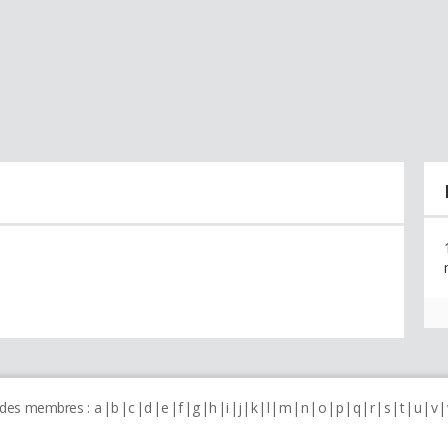
 des membres :
a
b
c
d
e
f
g
h
i
j
k
l
m
n
o
p
q
r
s
t
u
v