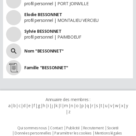
profil personnel | PORT JOINVILLE
Elodie BESSONNET
profil personnel | MONTALIEU VERCIEU
Sylvie BESSONNET
profil personnel | PAIMBOEUF
Nom "BESSONNET"
Famille "BESSONNET"
Annuaire des membres :
a
b
c
d
e
f
g
h
i
j
k
l
m
n
o
p
q
r
s
t
u
v
w
x
y
z
Qui sommes nous
Contact
Publicité
Recrutement
Societé
Données personnelles
Paramétrer les cookies
Mentions légales