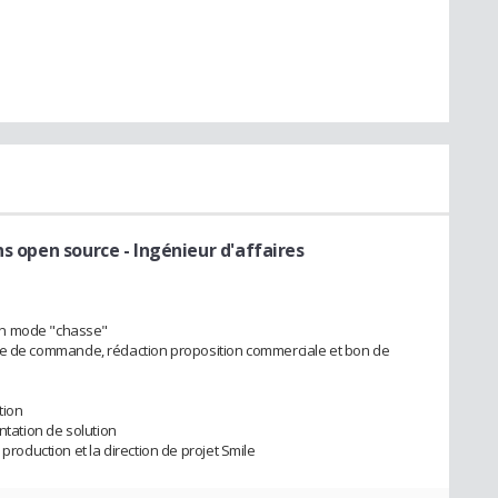
ns open source
- Ingénieur d'affaires
en mode "chasse"
 prise de commande, rédaction proposition commerciale et bon de
tion
ntation de solution
 production et la direction de projet Smile