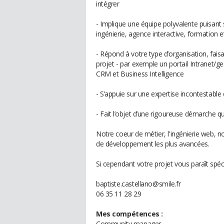
intégrer
- Implique une équipe polyvalente puisant
ingénierie, agence interactive, formation 
- Répond à votre type d’organisation, fai
projet - par exemple un portail Intranet
CRM et Business Intelligence
- S’appuie sur une expertise incontestabl
- Fait l’objet d’une rigoureuse démarche qua
Notre coeur de métier, l'ingénierie web, n
de développement les plus avancées.
Si cependant votre projet vous paraît spéc
baptiste.castellano@smile.fr
06 35 11 28 29
Mes compétences :
Community manager