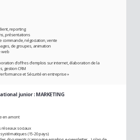
lient, reporting
ons, présentations
e de commande, négociation, vente
pages, de groupes, animation
le web
ration d’offres d’emplois sur internet, élaboration de la
s, gestion CRM
« Performance et Sécurité en entreprise »
national junior : MARKETING
ée en amont
es réseaux sociaux
 systématiques (15-20 pays)
on des documents (campagne emailing, e-newsletter…), plan de