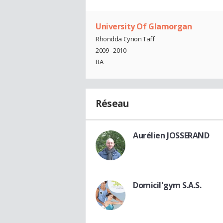
University Of Glamorgan
Rhondda Cynon Taff
2009 - 2010
BA
Réseau
Aurélien JOSSERAND
Domicil'gym S.A.S.