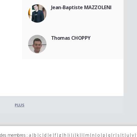
Jean-Baptiste MAZZOLENI
Thomas CHOPPY
PLUS
 des membres :
a
b
c
d
e
f
g
h
i
j
k
l
m
n
o
p
q
r
s
t
u
v