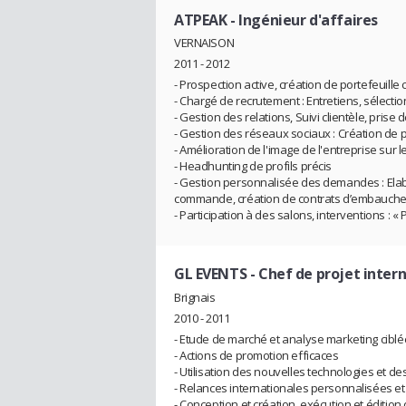
ATPEAK
- Ingénieur d'affaires
VERNAISON
2011 - 2012
- Prospection active, création de portefeuille c
- Chargé de recrutement : Entretiens, sélecti
- Gestion des relations, Suivi clientèle, pris
- Gestion des réseaux sociaux : Création de 
- Amélioration de l'image de l'entreprise sur 
- Headhunting de profils précis
- Gestion personnalisée des demandes : Elabo
commande, création de contrats d’embauche
- Participation à des salons, interventions : 
GL EVENTS
- Chef de projet inter
Brignais
2010 - 2011
- Etude de marché et analyse marketing cibl
- Actions de promotion efficaces
- Utilisation des nouvelles technologies et d
- Relances internationales personnalisées et
- Conception et création, exécution et éditi