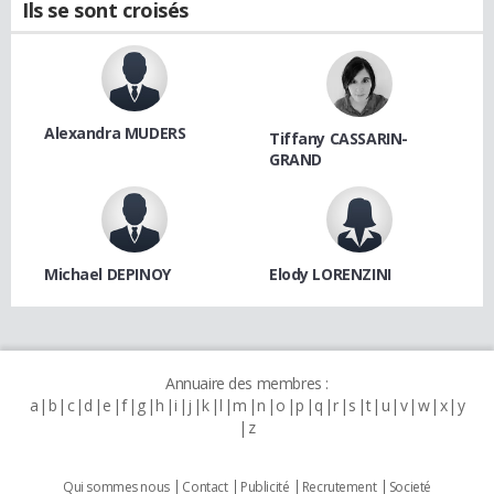
Ils se sont croisés
Alexandra MUDERS
Tiffany CASSARIN-
GRAND
Michael DEPINOY
Elody LORENZINI
Annuaire des membres :
a
b
c
d
e
f
g
h
i
j
k
l
m
n
o
p
q
r
s
t
u
v
w
x
y
z
Qui sommes nous
Contact
Publicité
Recrutement
Societé