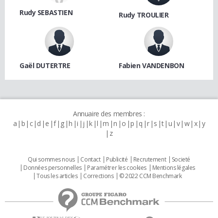
Rudy SEBASTIEN
Rudy TROULIER
Gaël DUTERTRE
Fabien VANDENBON
Annuaire des membres :
a
b
c
d
e
f
g
h
i
j
k
l
m
n
o
p
q
r
s
t
u
v
w
x
y
z
Qui sommes nous
Contact
Publicité
Recrutement
Societé
Données personnelles
Paramétrer les cookies
Mentions légales
Tous les articles
Corrections
© 2022 CCM Benchmark