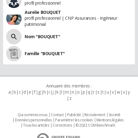
profil professionnel
Aurelie BOUQUET
profil professionnel | CNP Assurances - Ingénieur
patrimonial
Nom "BOUQUET"
Famille "BOUQUET"
Annuaire des membres :
a
b
c
d
e
f
g
h
i
j
k
l
m
n
o
p
q
r
s
t
u
v
w
x
y
z
Qui sommes nous
Contact
Publicité
Recrutement
Societé
Données personnelles
Paramétrer les cookies
Mentions légales
Tous les articles
Corrections
© 2022 CCM Benchmark