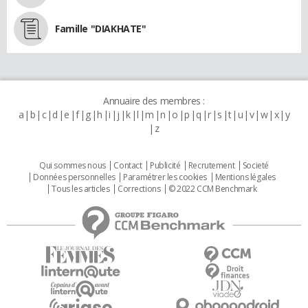
Famille "DIAKHATE"
Annuaire des membres :
a
b
c
d
e
f
g
h
i
j
k
l
m
n
o
p
q
r
s
t
u
v
w
x
y
z
Qui sommes nous
Contact
Publicité
Recrutement
Societé
Données personnelles
Paramétrer les cookies
Mentions légales
Tous les articles
Corrections
© 2022 CCM Benchmark