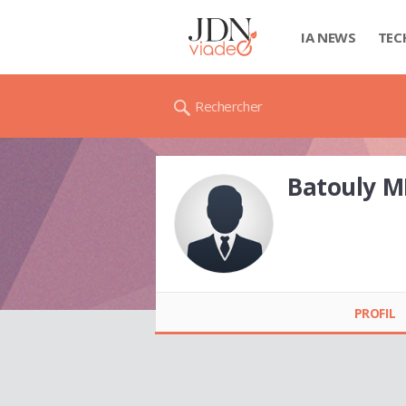
IA NEWS
TEC
Rechercher
Batouly 
Batouly MBAYE
PROFIL