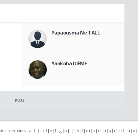
Papaousma Ne TALL
Yankoba DIÉME
PLUS
 des membres :
a
b
c
d
e
f
g
h
i
j
k
l
m
n
o
p
q
r
s
t
u
v