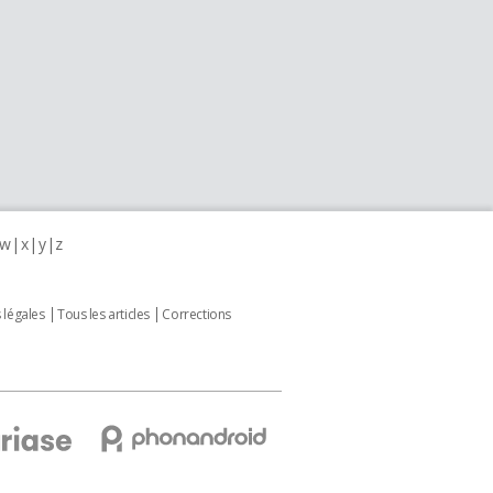
w
x
y
z
 légales
Tous les articles
Corrections