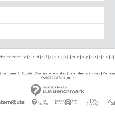
 des membres :
a
b
c
d
e
f
g
h
i
j
k
l
m
n
o
p
q
r
s
t
u
v
Recrutement
Societé
Données personnelles
Paramétrer les cookies
Mentions
© 2022 CCM Benchmark