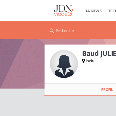
IA NEWS
TEC
Rechercher
Baud JULI
Paris
Baud JULIETTE
PROFIL