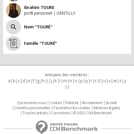
Ibrahim TOURE
profil personnel | GENTILLY
Nom "TOURÉ"
Famille "TOURÉ"
Annuaire des membres :
a
b
c
d
e
f
g
h
i
j
k
l
m
n
o
p
q
r
s
t
u
v
w
x
y
z
Qui sommes nous
Contact
Publicité
Recrutement
Societé
Données personnelles
Paramétrer les cookies
Mentions légales
Tous les articles
Corrections
© 2022 CCM Benchmark