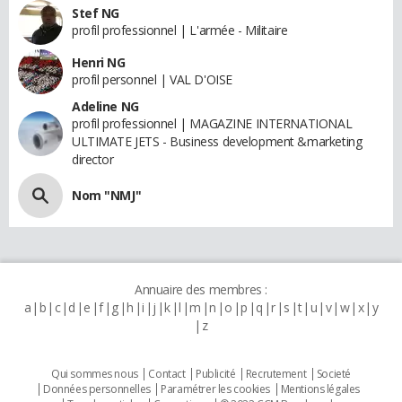
Stef NG
profil professionnel | L'armée - Militaire
Henri NG
profil personnel | VAL D'OISE
Adeline NG
profil professionnel | MAGAZINE INTERNATIONAL
ULTIMATE JETS - Business development &marketing
director
Nom "NMJ"
Annuaire des membres :
a
b
c
d
e
f
g
h
i
j
k
l
m
n
o
p
q
r
s
t
u
v
w
x
y
z
Qui sommes nous
Contact
Publicité
Recrutement
Societé
Données personnelles
Paramétrer les cookies
Mentions légales