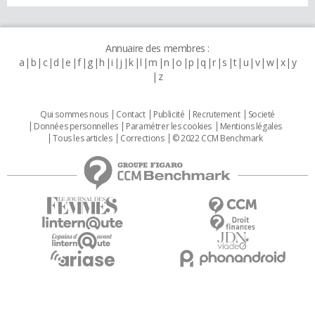
Annuaire des membres :
a
b
c
d
e
f
g
h
i
j
k
l
m
n
o
p
q
r
s
t
u
v
w
x
y
z
Qui sommes nous
Contact
Publicité
Recrutement
Societé
Données personnelles
Paramétrer les cookies
Mentions légales
Tous les articles
Corrections
© 2022 CCM Benchmark