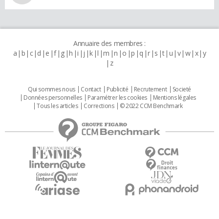
Annuaire des membres :
a
b
c
d
e
f
g
h
i
j
k
l
m
n
o
p
q
r
s
t
u
v
w
x
y
z
Qui sommes nous
Contact
Publicité
Recrutement
Societé
Données personnelles
Paramétrer les cookies
Mentions légales
Tous les articles
Corrections
© 2022 CCM Benchmark