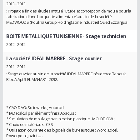
2013 - 2013
: Projet de fin des études intitulé ' Etude et conception de moule pour la
fabrication d'une barquette alimentaire'.au sin de la société
MEDWOODS (Poulina Group Holding).zone industriel Oued Ezzargua
BOITE METALLIQUE TUNISIENNE
- Stage technicien
2012 - 2012
La société IDEAL MARBRE
- Stage ouvrier
2011 - 2011
: Stage ouvrier au sin de la société IDEAL MARBRE résidence Tabouk
Bloc A Apt 3 EL MANAR1 -2092.
* CAO-DAO: Solidworks, Autocad
* IAO (calcul par élément finis): Abaqus ;
* Simulation de moulage par injection plastique : MOLDFLOW ;
* Choix de matériaux : CES ;
* Utilisation courante des logiciels de bureautique : Word, Excel,
Powerpoint, paint.......