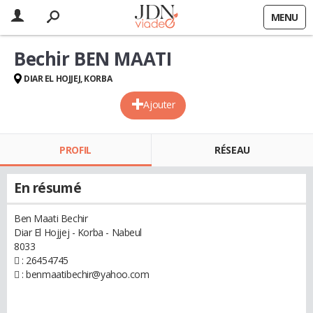
MENU
Bechir BEN MAATI
DIAR EL HOJJEJ, KORBA
Ajouter
PROFIL
RÉSEAU
En résumé
Ben Maati Bechir
Diar El Hojjej - Korba - Nabeul
8033
 : 26454745
 : benmaatibechir@yahoo.com