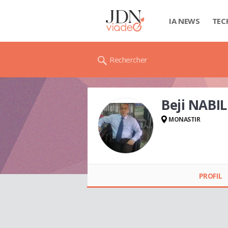
IA NEWS
TEC
Rechercher
Beji NABIL
MONASTIR
Beji NABIL
PROFIL