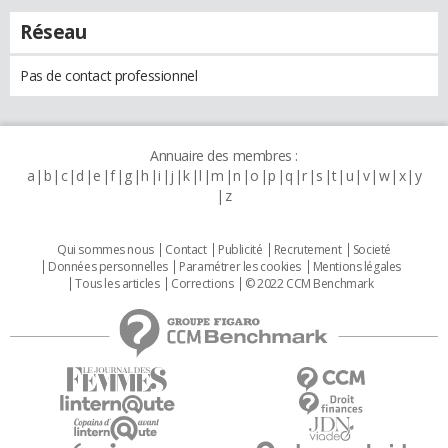
Réseau
Pas de contact professionnel
Annuaire des membres :
a
b
c
d
e
f
g
h
i
j
k
l
m
n
o
p
q
r
s
t
u
v
w
x
y
z
Qui sommes nous
Contact
Publicité
Recrutement
Societé
Données personnelles
Paramétrer les cookies
Mentions légales
Tous les articles
Corrections
© 2022 CCM Benchmark