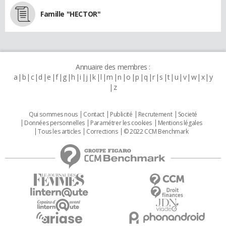
Famille "HECTOR"
Annuaire des membres :
a
b
c
d
e
f
g
h
i
j
k
l
m
n
o
p
q
r
s
t
u
v
w
x
y
z
Qui sommes nous
Contact
Publicité
Recrutement
Societé
Données personnelles
Paramétrer les cookies
Mentions légales
Tous les articles
Corrections
© 2022 CCM Benchmark