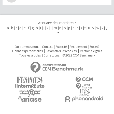
Annuaire des membres :
a
b
c
d
e
f
g
h
i
j
k
l
m
n
o
p
q
r
s
t
u
v
w
x
y
z
Qui sommes nous
Contact
Publicité
Recrutement
Societé
Données personnelles
Paramétrer les cookies
Mentions légales
Tous les articles
Corrections
© 2022 CCM Benchmark