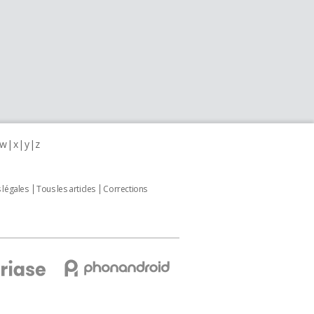
w
x
y
z
 légales
Tous les articles
Corrections