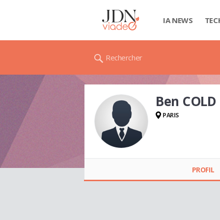
IA NEWS
TEC
Rechercher
Ben COLD
PARIS
Ben COLD
PROFIL