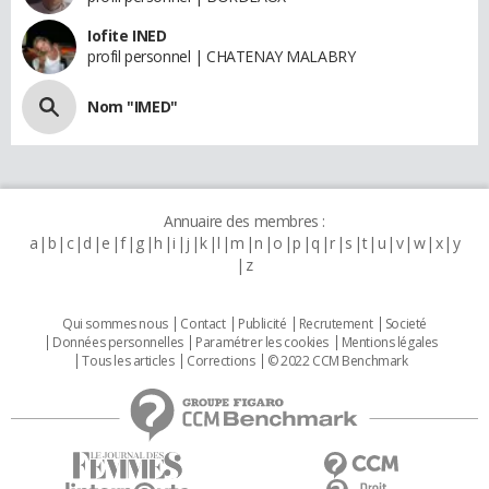
Iofite INED
profil personnel | CHATENAY MALABRY
Nom "IMED"
Annuaire des membres :
a
b
c
d
e
f
g
h
i
j
k
l
m
n
o
p
q
r
s
t
u
v
w
x
y
z
Qui sommes nous
Contact
Publicité
Recrutement
Societé
Données personnelles
Paramétrer les cookies
Mentions légales
Tous les articles
Corrections
© 2022 CCM Benchmark