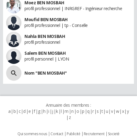
Moez BEN MOSBAH
profil professionnel | INRGREF - Ingénieur recherche
Moufid BEN MOSBAH
profil professionnel | tp - Conselle
Nahla BEN MOSBAH
profil professionnel
Salem BEN MOSBAH
profil personnel | LYON
Nom "BEN MOSBAH"
Annuaire des membres :
a
b
c
d
e
f
g
h
i
j
k
l
m
n
o
p
q
r
s
t
u
v
w
x
y
z
Qui sommes nous
Contact
Publicité
Recrutement
Societé