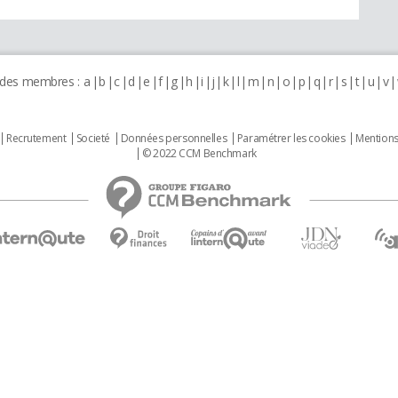
 des membres :
a
b
c
d
e
f
g
h
i
j
k
l
m
n
o
p
q
r
s
t
u
v
Recrutement
Societé
Données personnelles
Paramétrer les cookies
Mentions
© 2022 CCM Benchmark