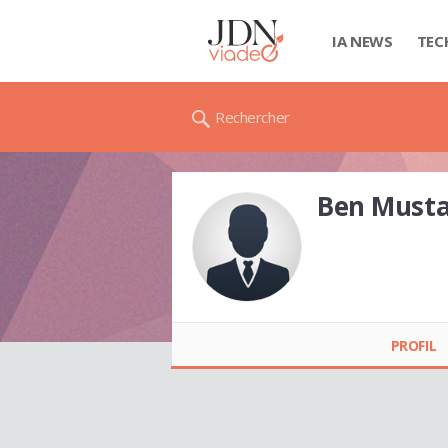
IA NEWS
TEC
Rechercher
Ben Must
Ben Mustapha
KHEMAIS
PROFIL