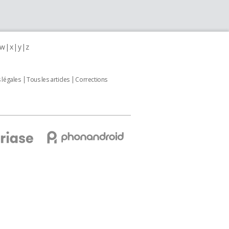
w
x
y
z
 légales
Tous les articles
Corrections