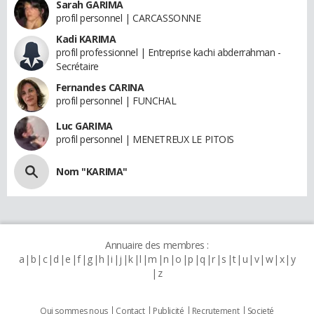
Sarah GARIMA
profil personnel | CARCASSONNE
Kadi KARIMA
profil professionnel | Entreprise kachi abderrahman -
Secrétaire
Fernandes CARINA
profil personnel | FUNCHAL
Luc GARIMA
profil personnel | MENETREUX LE PITOIS
Nom "KARIMA"
Annuaire des membres :
a
b
c
d
e
f
g
h
i
j
k
l
m
n
o
p
q
r
s
t
u
v
w
x
y
z
Qui sommes nous
Contact
Publicité
Recrutement
Societé