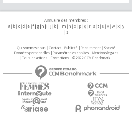
Annuaire des membres :
a
b
c
d
e
f
g
h
i
j
k
l
m
n
o
p
q
r
s
t
u
v
w
x
y
z
Qui sommes nous
Contact
Publicité
Recrutement
Societé
Données personnelles
Paramétrer les cookies
Mentions légales
Tous les articles
Corrections
© 2022 CCM Benchmark