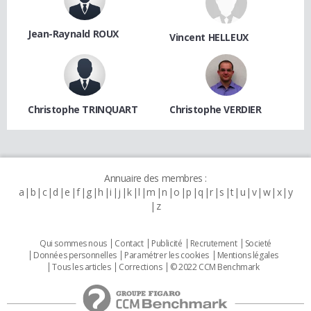
Jean-Raynald ROUX
Vincent HELLEUX
Christophe TRINQUART
Christophe VERDIER
Annuaire des membres :
a
b
c
d
e
f
g
h
i
j
k
l
m
n
o
p
q
r
s
t
u
v
w
x
y
z
Qui sommes nous
Contact
Publicité
Recrutement
Societé
Données personnelles
Paramétrer les cookies
Mentions légales
Tous les articles
Corrections
© 2022 CCM Benchmark