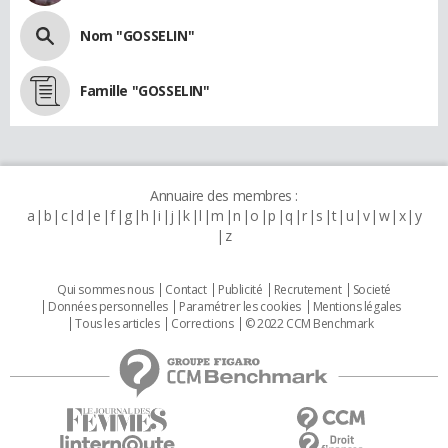
Nom "GOSSELIN"
Famille "GOSSELIN"
Annuaire des membres :
a
b
c
d
e
f
g
h
i
j
k
l
m
n
o
p
q
r
s
t
u
v
w
x
y
z
Qui sommes nous
Contact
Publicité
Recrutement
Societé
Données personnelles
Paramétrer les cookies
Mentions légales
Tous les articles
Corrections
© 2022 CCM Benchmark