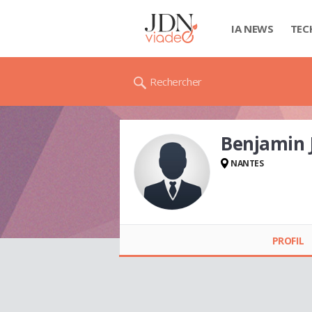
IA NEWS
TEC
Rechercher
Benjamin 
NANTES
Benjamin JARRY
PROFIL