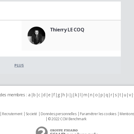
Thierry LE COQ
PLUS
 des membres :
a
b
c
d
e
f
g
h
i
j
k
l
m
n
o
p
q
r
s
t
u
v
Recrutement
Societé
Données personnelles
Paramétrer les cookies
Mentions
© 2022 CCM Benchmark