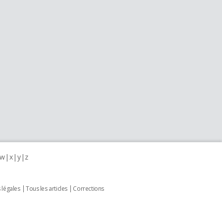
w
x
y
z
 légales
Tous les articles
Corrections