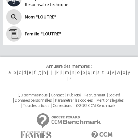
Responsable technique
Nom "LOUTRE"
Famille "LOUTRE"
Annuaire des membres :
a
b
c
d
e
f
g
h
i
j
k
l
m
n
o
p
q
r
s
t
u
v
w
x
y
z
Qui sommes nous
Contact
Publicité
Recrutement
Societé
Données personnelles
Paramétrer les cookies
Mentions légales
Tous les articles
Corrections
© 2022 CCM Benchmark