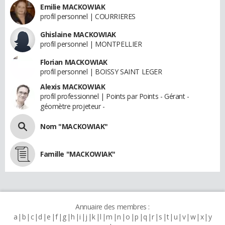
Emilie MACKOWIAK
profil personnel | COURRIERES
Ghislaine MACKOWIAK
profil personnel | MONTPELLIER
Florian MACKOWIAK
profil personnel | BOISSY SAINT LEGER
Alexis MACKOWIAK
profil professionnel | Points par Points - Gérant -
géomètre projeteur -
Nom "MACKOWIAK"
Famille "MACKOWIAK"
Annuaire des membres :
a
b
c
d
e
f
g
h
i
j
k
l
m
n
o
p
q
r
s
t
u
v
w
x
y