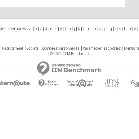
 des membres :
a
b
c
d
e
f
g
h
i
j
k
l
m
n
o
p
q
r
s
t
u
v
Recrutement
Societé
Données personnelles
Paramétrer les cookies
Mentions
© 2022 CCM Benchmark