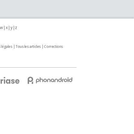
w
x
y
z
 légales
Tous les articles
Corrections