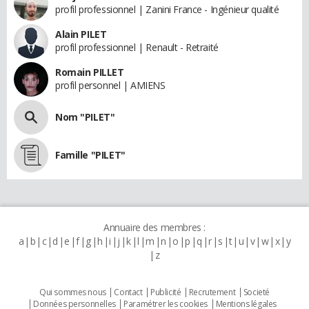
profil professionnel | Zanini France - Ingénieur qualité
Alain PILET
profil professionnel | Renault - Retraité
Romain PILLET
profil personnel | AMIENS
Nom "PILET"
Famille "PILET"
Annuaire des membres :
a
b
c
d
e
f
g
h
i
j
k
l
m
n
o
p
q
r
s
t
u
v
w
x
y
z
Qui sommes nous
Contact
Publicité
Recrutement
Societé
Données personnelles
Paramétrer les cookies
Mentions légales