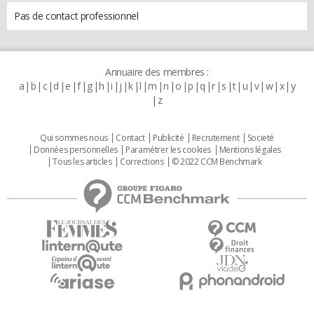
Pas de contact professionnel
Annuaire des membres :
a
b
c
d
e
f
g
h
i
j
k
l
m
n
o
p
q
r
s
t
u
v
w
x
y
z
Qui sommes nous
Contact
Publicité
Recrutement
Societé
Données personnelles
Paramétrer les cookies
Mentions légales
Tous les articles
Corrections
© 2022 CCM Benchmark