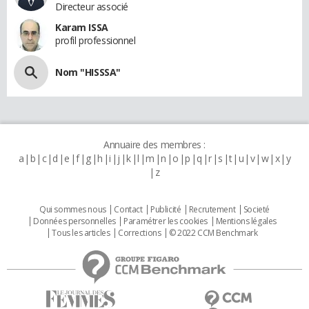
Directeur associé
Karam ISSA
profil professionnel
Nom "HISSSA"
Annuaire des membres :
a
b
c
d
e
f
g
h
i
j
k
l
m
n
o
p
q
r
s
t
u
v
w
x
y
z
Qui sommes nous
Contact
Publicité
Recrutement
Societé
Données personnelles
Paramétrer les cookies
Mentions légales
Tous les articles
Corrections
© 2022 CCM Benchmark