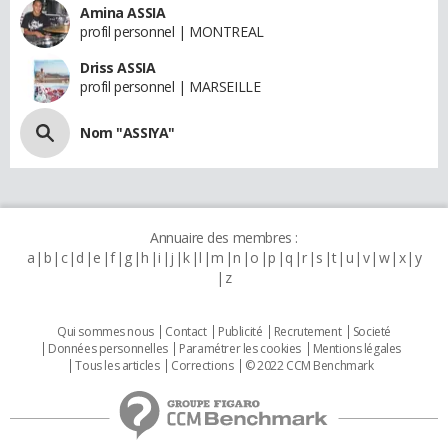
Amina ASSIA
profil personnel | MONTREAL
Driss ASSIA
profil personnel | MARSEILLE
Nom "ASSIYA"
Annuaire des membres :
a
b
c
d
e
f
g
h
i
j
k
l
m
n
o
p
q
r
s
t
u
v
w
x
y
z
Qui sommes nous
Contact
Publicité
Recrutement
Societé
Données personnelles
Paramétrer les cookies
Mentions légales
Tous les articles
Corrections
© 2022 CCM Benchmark