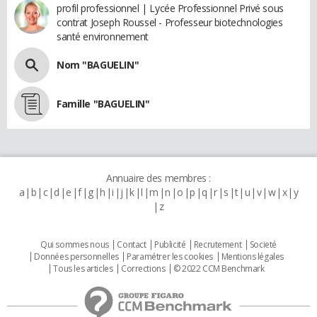
profil professionnel | Lycée Professionnel Privé sous
contrat Joseph Roussel - Professeur biotechnologies
santé environnement
Nom "BAGUELIN"
Famille "BAGUELIN"
Annuaire des membres :
a
b
c
d
e
f
g
h
i
j
k
l
m
n
o
p
q
r
s
t
u
v
w
x
y
z
Qui sommes nous
Contact
Publicité
Recrutement
Societé
Données personnelles
Paramétrer les cookies
Mentions légales
Tous les articles
Corrections
© 2022 CCM Benchmark