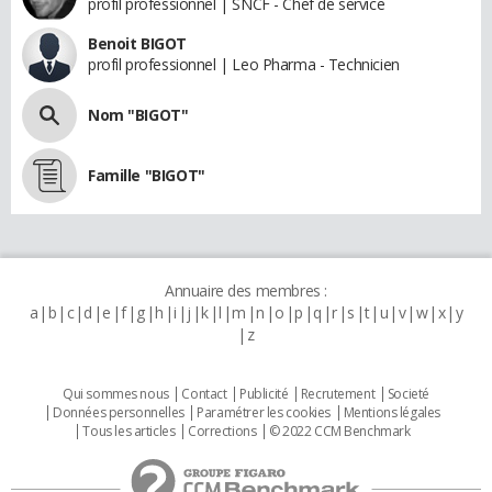
profil professionnel | SNCF - Chef de service
Benoit BIGOT
profil professionnel | Leo Pharma - Technicien
Nom "BIGOT"
Famille "BIGOT"
Annuaire des membres :
a
b
c
d
e
f
g
h
i
j
k
l
m
n
o
p
q
r
s
t
u
v
w
x
y
z
Qui sommes nous
Contact
Publicité
Recrutement
Societé
Données personnelles
Paramétrer les cookies
Mentions légales
Tous les articles
Corrections
© 2022 CCM Benchmark