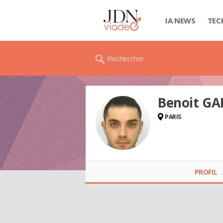
IA NEWS
TEC
Rechercher
Benoit GA
PARIS
Benoit GARCIA
PROFIL