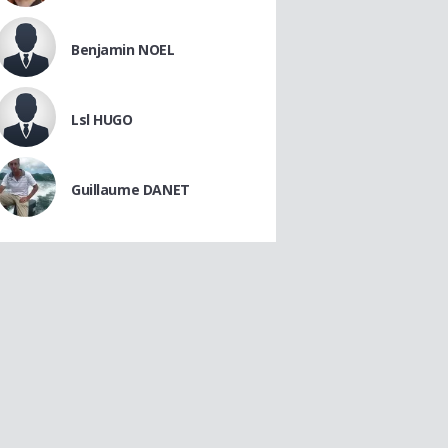
Benjamin NOEL
Lsl HUGO
Guillaume DANET