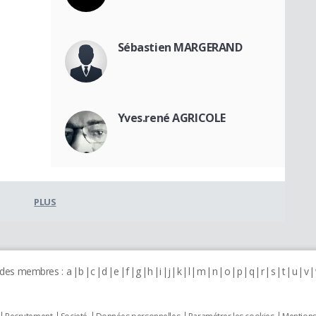
Sébastien MARGERAND
Yves.rené AGRICOLE
PLUS
 des membres :
a
b
c
d
e
f
g
h
i
j
k
l
m
n
o
p
q
r
s
t
u
v