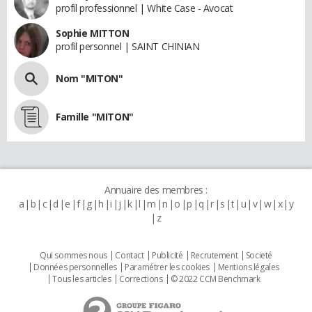
profil professionnel | White Case - Avocat
Sophie MITTON
profil personnel | SAINT CHINIAN
Nom "MITON"
Famille "MITON"
Annuaire des membres :
a
b
c
d
e
f
g
h
i
j
k
l
m
n
o
p
q
r
s
t
u
v
w
x
y
z
Qui sommes nous
Contact
Publicité
Recrutement
Societé
Données personnelles
Paramétrer les cookies
Mentions légales
Tous les articles
Corrections
© 2022 CCM Benchmark