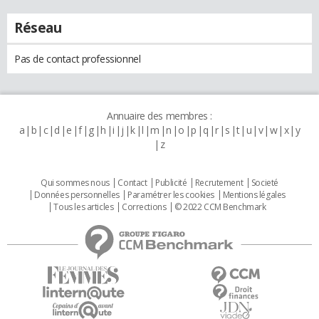
Réseau
Pas de contact professionnel
Annuaire des membres :
a
b
c
d
e
f
g
h
i
j
k
l
m
n
o
p
q
r
s
t
u
v
w
x
y
z
Qui sommes nous
Contact
Publicité
Recrutement
Societé
Données personnelles
Paramétrer les cookies
Mentions légales
Tous les articles
Corrections
© 2022 CCM Benchmark