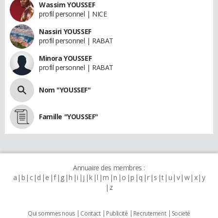
Wassim YOUSSEF
profil personnel | NICE
Nassiri YOUSSEF
profil personnel | RABAT
Minora YOUSSEF
profil personnel | RABAT
Nom "YOUSSEF"
Famille "YOUSSEF"
Annuaire des membres :
a
b
c
d
e
f
g
h
i
j
k
l
m
n
o
p
q
r
s
t
u
v
w
x
y
z
Qui sommes nous
Contact
Publicité
Recrutement
Societé