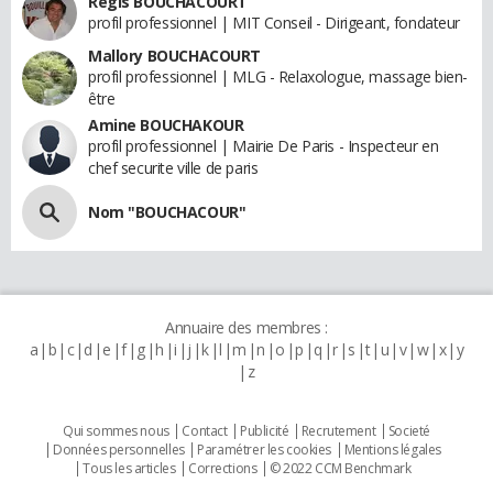
Régis BOUCHACOURT
profil professionnel | MIT Conseil - Dirigeant, fondateur
Mallory BOUCHACOURT
profil professionnel | MLG - Relaxologue, massage bien-
être
Amine BOUCHAKOUR
profil professionnel | Mairie De Paris - Inspecteur en
chef securite ville de paris
Nom "BOUCHACOUR"
Annuaire des membres :
a
b
c
d
e
f
g
h
i
j
k
l
m
n
o
p
q
r
s
t
u
v
w
x
y
z
Qui sommes nous
Contact
Publicité
Recrutement
Societé
Données personnelles
Paramétrer les cookies
Mentions légales
Tous les articles
Corrections
© 2022 CCM Benchmark